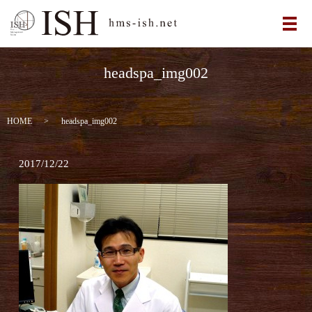
メ
headspa_img002
HOME
headspa_img002
2017/12/22