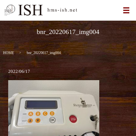
メ
bnr_20220617_img004
HOME
bnr_20220617_img004
2022/06/17