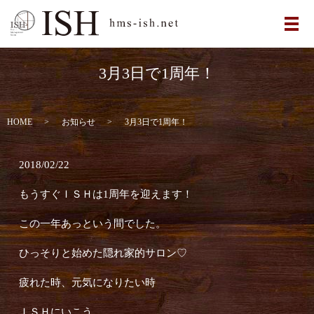
メ
3月3日で1周年！
HOME
お知らせ
3月3日で1周年！
2018/02/22
もうすぐＩＳＨは1周年を迎えます！
この一年あっという間でした。
ひっそりと始めた隠れ家的サロン♡
疲れた時、元気になりたい時
ＩＳＨにいこう