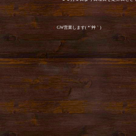
GW営業します( *´艸｀)