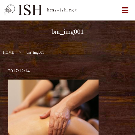
メ
bnr_img001
HOME
bnr_img001
2017/12/14