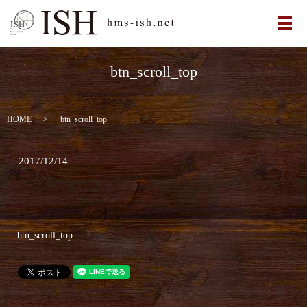
メ
btn_scroll_top
HOME
btn_scroll_top
2017/12/14
btn_scroll_top