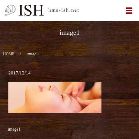
メ
image1
HOME
image1
2017/12/14
image1