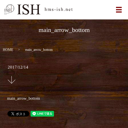
メ
main_arrow_bottom
HOME
main_arrow_bottom
2017/12/14
main_arrow_bottom