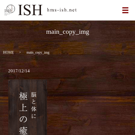
メ
main_copy_img
HOME
main_copy_img
2017/12/14