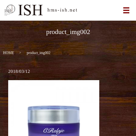
メ
product_img002
HOME
product_img002
2018/03/12