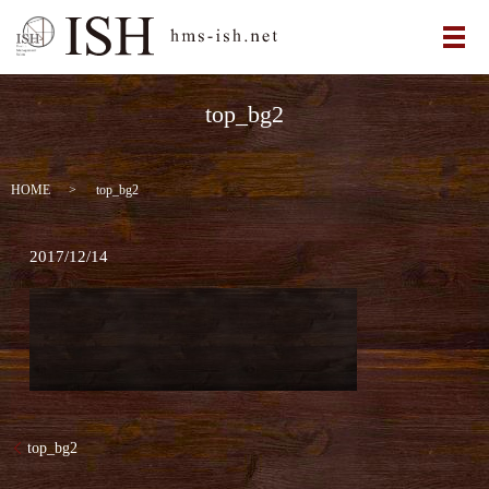
メ
top_bg2
HOME
top_bg2
2017/12/14
top_bg2